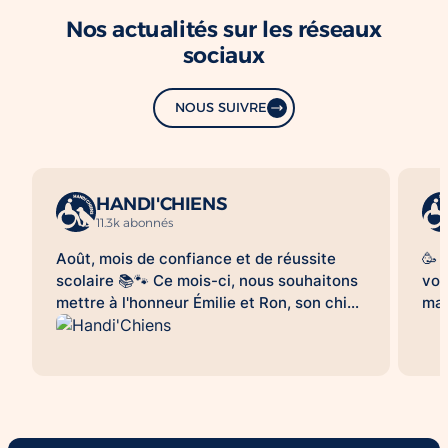
Nos actualités sur les réseaux
sociaux
NOUS SUIVRE
HANDI'CHIENS
11.3k abonnés
Août, mois de confiance et de réussite
🥳 
scolaire 📚🐾 Ce mois-ci, nous souhaitons
vou
mettre à l'honneur Émilie et Ron, son chien
mag
d'assistance à la réussite scolaire
le 
HANDI'CHIENS 💛 Au quotidien, Ron
clo
accompagne Émilie dans son collège et
bea
l'aide à évoluer dans un environnement
cai
scolaire avec davantage de sérénité, de
😉.
confiance et d'apaisement. Sa présence
qu'