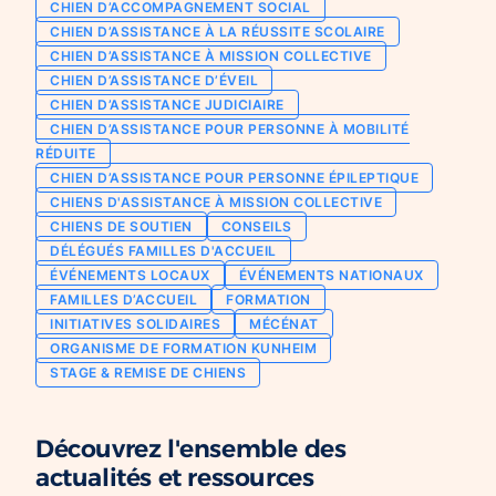
CHIEN D’ACCOMPAGNEMENT SOCIAL
Chien d’assistance pour personne
CHIEN D’ASSISTANCE À LA RÉUSSITE SCOLAIRE
Je deviens mécène ou partenaire
épileptique
CHIEN D’ASSISTANCE À MISSION COLLECTIVE
Ils nous soutiennent
CHIEN D’ASSISTANCE D’ÉVEIL
CHIENS À MISSION COLLECTIVE
CHIEN D’ASSISTANCE JUDICIAIRE
Je m’engage / j’engage mes collaborateurs
Chien d’assistance d’accompagnement
CHIEN D’ASSISTANCE POUR PERSONNE À MOBILITÉ
social
Je lance une collecte
RÉDUITE
Chien d’assistance à la réussite scolaire
CHIEN D’ASSISTANCE POUR PERSONNE ÉPILEPTIQUE
J’engage mes clients
CHIENS D'ASSISTANCE À MISSION COLLECTIVE
Chien d’assistance judiciaire
CHIENS DE SOUTIEN
CONSEILS
DÉLÉGUÉS FAMILLES D'ACCUEIL
ÉVÉNEMENTS LOCAUX
ÉVÉNEMENTS NATIONAUX
FAMILLES D’ACCUEIL
FORMATION
INITIATIVES SOLIDAIRES
MÉCÉNAT
ORGANISME DE FORMATION KUNHEIM
STAGE & REMISE DE CHIENS
Découvrez l'ensemble des
actualités et ressources