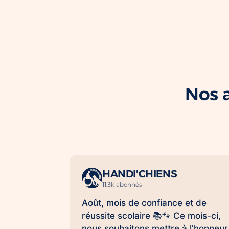
Nos a
HANDI'CHIENS
11.3k abonnés
Août, mois de confiance et de
réussite scolaire 📚🐾 Ce mois-ci,
nous souhaitons mettre à l'honneur