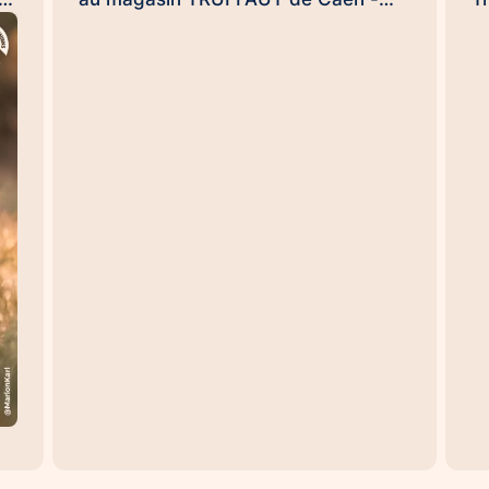
ce
Rots le dimanche 20 septembre dès
j
NS
9h30 pour clore ensemble, en
c
conquérants, et en beauté cette
e
opération de l'arrondi en caisse
H
impulsée par la #FondationTruffaut
s
é,
😉. (et Uamba me souffle dans
H
l'oreillette qu'il pourrait y avoir une
p
ou deux surprises...). Handi'Chiens,
m
une #UneHistoireDeLien qui
p
à
transforme des vies… et des
T
e.
organisations aussi 😉
se
te
#UneHistoireDeLien Nicolas
et
es
DEWAILLY Nicolas Rouvres
d
Sebastien DUFAUG SARAH
r
FIROUZMANECH #HandiChiens
s
d
es
l