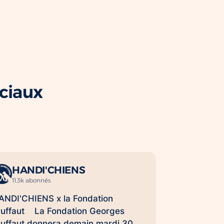
ociaux
HANDI'CHIENS
11.3k abonnés
ANDI'CHIENS x la Fondation
ruffaut La Fondation Georges
ruffaut donnera demain mardi 30