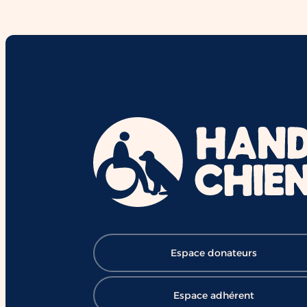
interactions et le vivre-ensemble.
Derrière chaque duo se cachent d
mois de formation,
d'accompagnement et l'engageme
de nombreux bénévoles, salariés e
mécènes. Grâce à cette mobilisatio
des chiens comme Ron contribuent
chaque jour à ouvrir le chemin de l
réussite et de l'inclusion ❤️ 👉
Soutenir HANDI'CHIENS :
https://lnkd.in/eBV53T_7
#HANDICHIENS #ChienDAssistanc
#RéussiteScolaire #Inclusion
#Éducation #Handicap
#ChangerDesVies
Espace donateurs
Espace adhérent