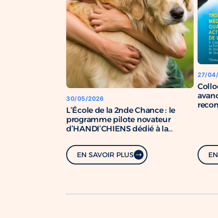
27/04
Coll
avanc
30/05/2026
recon
L’École de la 2nde Chance : le
chien
programme pilote novateur
d’HANDI’CHIENS dédié à la
formation de chiens de soutien.
EN SAVOIR PLUS
EN