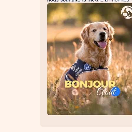
Émilie et Ron, son chien d'assistan
à la réussite scolaire HANDI'CHIE
💛 Au quotidien, Ron accompagne
Émilie dans son collège et l'aide à
évoluer dans un environnement
scolaire avec davantage de sérénit
de confiance et d'apaisement. Sa
présence favorise les
apprentissages, renforce le
sentiment de sécurité et contribue 
créer un climat propice à la réussit
Les chiens d'assistance à la réussi
scolaire permettent : 🐾 d'apaiser l
situations de stress et d'anxiété 🐾
de favoriser la concentration et les
apprentissages 🐾 de renforcer la
confiance en soi 🐾 d'encourager l