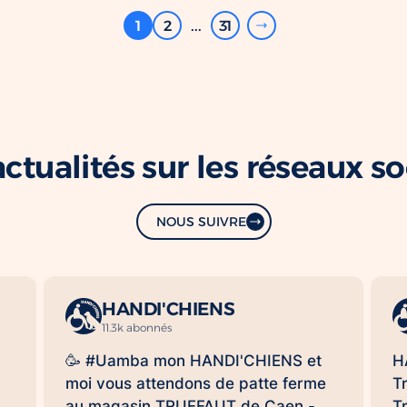
1
2
...
31
ctualités sur les réseaux s
NOUS SUIVRE
HANDI'CHIENS
11.3k abonnés
🥳 #Uamba mon HANDI'CHIENS et
H
moi vous attendons de patte ferme
T
au magasin TRUFFAUT de Caen -
T