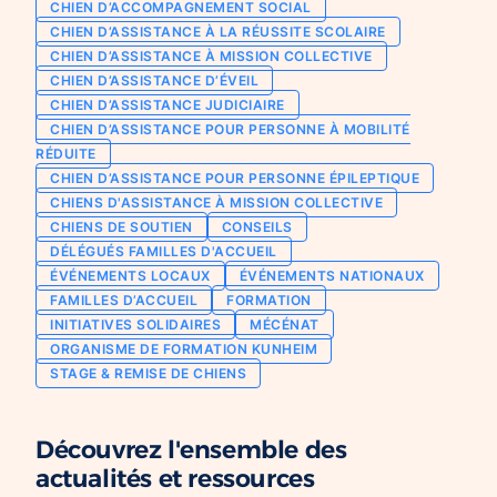
CHIEN D’ACCOMPAGNEMENT SOCIAL
Chien d’assistance pour personne
CHIEN D’ASSISTANCE À LA RÉUSSITE SCOLAIRE
Je deviens mécène ou partenaire
épileptique
CHIEN D’ASSISTANCE À MISSION COLLECTIVE
Ils nous soutiennent
CHIEN D’ASSISTANCE D’ÉVEIL
CHIENS À MISSION COLLECTIVE
CHIEN D’ASSISTANCE JUDICIAIRE
Je m’engage / j’engage mes collaborateurs
Chien d’assistance d’accompagnement
CHIEN D’ASSISTANCE POUR PERSONNE À MOBILITÉ
social
Je lance une collecte
RÉDUITE
Chien d’assistance à la réussite scolaire
CHIEN D’ASSISTANCE POUR PERSONNE ÉPILEPTIQUE
J’engage mes clients
CHIENS D'ASSISTANCE À MISSION COLLECTIVE
Chien d’assistance judiciaire
CHIENS DE SOUTIEN
CONSEILS
DÉLÉGUÉS FAMILLES D'ACCUEIL
ÉVÉNEMENTS LOCAUX
ÉVÉNEMENTS NATIONAUX
FAMILLES D’ACCUEIL
FORMATION
INITIATIVES SOLIDAIRES
MÉCÉNAT
ORGANISME DE FORMATION KUNHEIM
STAGE & REMISE DE CHIENS
Découvrez l'ensemble des
actualités et ressources