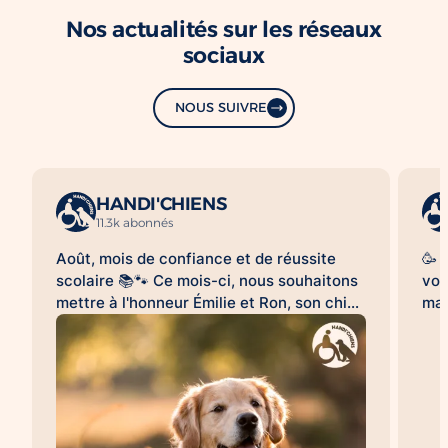
Nos actualités sur les réseaux
sociaux
NOUS SUIVRE
HANDI'CHIENS
11.3k abonnés
Août, mois de confiance et de réussite
🥳 
scolaire 📚🐾 Ce mois-ci, nous souhaitons
vou
mettre à l'honneur Émilie et Ron, son chien
mag
d'assistance à la réussite scolaire
le 
HANDI'CHIENS 💛 Au quotidien, Ron
clo
accompagne Émilie dans son collège et
bea
l'aide à évoluer dans un environnement
cai
scolaire avec davantage de sérénité, de
😉.
confiance et d'apaisement. Sa présence
qu'