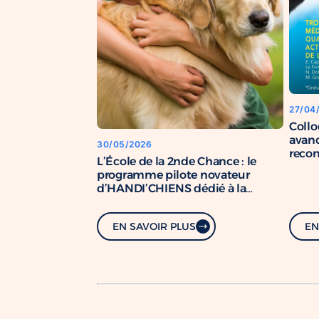
27/04
Coll
avanc
30/05/2026
recon
L’École de la 2nde Chance : le
chien
programme pilote novateur
d’HANDI’CHIENS dédié à la
formation de chiens de soutien.
EN SAVOIR PLUS
EN