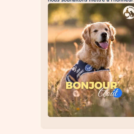
Émilie et Ron, son chien d'assistan
à la réussite scolaire HANDI'CHIE
💛 Au quotidien, Ron accompagne
Émilie dans son collège et l'aide à
évoluer dans un environnement
scolaire avec davantage de sérénit
de confiance et d'apaisement. Sa
présence favorise les
apprentissages, renforce le
sentiment de sécurité et contribue 
créer un climat propice à la réussit
Les chiens d'assistance à la réussi
scolaire permettent : 🐾 d'apaiser l
situations de stress et d'anxiété 🐾
de favoriser la concentration et les
apprentissages 🐾 de renforcer la
confiance en soi 🐾 d'encourager l