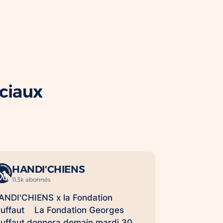
ociaux
HANDI'CHIENS
11.3k abonnés
ANDI'CHIENS x la Fondation
ruffaut La Fondation Georges
ruffaut donnera demain mardi 30