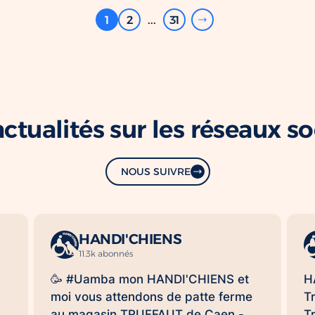
1
2
...
31
ctualités sur les réseaux s
NOUS SUIVRE
HANDI'CHIENS
11.3k abonnés
🥳 #Uamba mon HANDI'CHIENS et
H
moi vous attendons de patte ferme
T
au magasin TRUFFAUT de Caen -
T