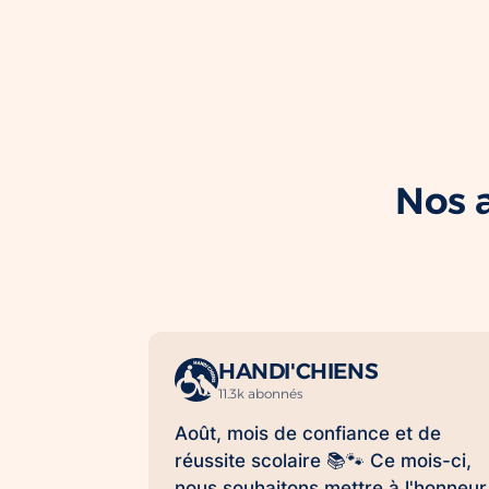
Nos a
HANDI'CHIENS
11.3k abonnés
Août, mois de confiance et de
réussite scolaire 📚🐾 Ce mois-ci,
nous souhaitons mettre à l'honneur