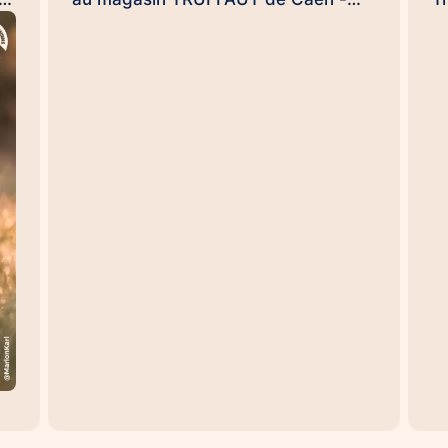
ce
Rots le dimanche 20 septembre dès
j
NS
9h30 pour clore ensemble, en
c
conquérants, et en beauté cette
e
opération de l'arrondi en caisse
H
impulsée par la #FondationTruffaut
s
é,
😉. (et Uamba me souffle dans
H
l'oreillette qu'il pourrait y avoir une
p
ou deux surprises...). Handi'Chiens,
m
une #UneHistoireDeLien qui
p
à
transforme des vies… et des
T
e.
organisations aussi 😉
se
te
#UneHistoireDeLien Nicolas
et
es
DEWAILLY Nicolas Rouvres
d
Sebastien DUFAUG SARAH
r
FIROUZMANECH #HandiChiens
s
d
es
l