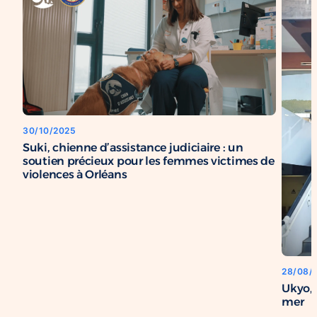
30/10/2025
Suki, chienne d’assistance judiciaire : un
soutien précieux pour les femmes victimes de
violences à Orléans
28/08/
Ukyo, 
mer