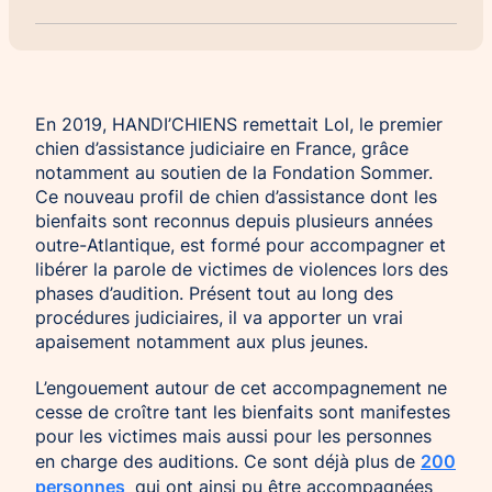
Chien d’assistance pour personne
Je deviens mécène ou partenaire
épileptique
Ils nous soutiennent
CHIENS À MISSION COLLECTIVE
Je m’engage / j’engage mes collaborateurs
En 2019, HANDI’CHIENS remettait Lol, le premier
Chien d’assistance d’accompagnement
social
Je lance une collecte
chien d’assistance judiciaire en France, grâce
notamment au soutien de la Fondation Sommer.
Chien d’assistance à la réussite scolaire
J’engage mes clients
Ce nouveau profil de chien d’assistance dont les
Chien d’assistance judiciaire
bienfaits sont reconnus depuis plusieurs années
outre-Atlantique, est formé pour accompagner et
libérer la parole de victimes de violences lors des
phases d’audition. Présent tout au long des
procédures judiciaires, il va apporter un vrai
apaisement notamment aux plus jeunes.
L’engouement autour de cet accompagnement ne
cesse de croître tant les bienfaits sont manifestes
pour les victimes mais aussi pour les personnes
200
en charge des auditions. Ce sont déjà plus de
personnes
qui ont ainsi pu être accompagnées