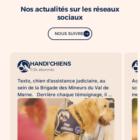
Nos actualités sur les réseaux
sociaux
NOUS SUIVRE
HANDI'CHIENS
11.3k abonnés
Texto, chien d'assistance judiciaire, au
Aoû
sein de la Brigade des Mineurs du Val de
sco
Marne. Derrière chaque témoignage, il y
met
a une histoire difficile à raconter. Pour de
d'a
nombreuses victimes, franchir la porte
HAN
d'un commissariat ou d'un tribunal, revivre
acc
les faits lors d'une audition ou d'une
l'a
expertise peut être une épreuve. À leurs
sco
côtés, les chiens d'assistance judiciaire
con