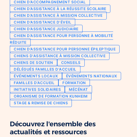
CHIEN D’ACCOMPAGNEMENT SOCIAL
Chien d’assistance pour personne
CHIEN D’ASSISTANCE À LA RÉUSSITE SCOLAIRE
Je deviens mécène ou partenaire
épileptique
CHIEN D’ASSISTANCE À MISSION COLLECTIVE
Ils nous soutiennent
CHIEN D’ASSISTANCE D’ÉVEIL
CHIENS À MISSION COLLECTIVE
CHIEN D’ASSISTANCE JUDICIAIRE
Je m’engage / j’engage mes collaborateurs
Chien d’assistance d’accompagnement
CHIEN D’ASSISTANCE POUR PERSONNE À MOBILITÉ
social
Je lance une collecte
RÉDUITE
Chien d’assistance à la réussite scolaire
CHIEN D’ASSISTANCE POUR PERSONNE ÉPILEPTIQUE
J’engage mes clients
CHIENS D'ASSISTANCE À MISSION COLLECTIVE
Chien d’assistance judiciaire
CHIENS DE SOUTIEN
CONSEILS
DÉLÉGUÉS FAMILLES D'ACCUEIL
ÉVÉNEMENTS LOCAUX
ÉVÉNEMENTS NATIONAUX
FAMILLES D’ACCUEIL
FORMATION
INITIATIVES SOLIDAIRES
MÉCÉNAT
ORGANISME DE FORMATION KUNHEIM
STAGE & REMISE DE CHIENS
Découvrez l'ensemble des
actualités et ressources