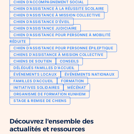
CHIEN D’ACCOMPAGNEMENT SOCIAL
Chien d’assistance pour personne
CHIEN D’ASSISTANCE À LA RÉUSSITE SCOLAIRE
Je deviens mécène ou partenaire
épileptique
CHIEN D’ASSISTANCE À MISSION COLLECTIVE
Ils nous soutiennent
CHIEN D’ASSISTANCE D’ÉVEIL
CHIENS À MISSION COLLECTIVE
CHIEN D’ASSISTANCE JUDICIAIRE
Je m’engage / j’engage mes collaborateurs
Chien d’assistance d’accompagnement
CHIEN D’ASSISTANCE POUR PERSONNE À MOBILITÉ
social
Je lance une collecte
RÉDUITE
Chien d’assistance à la réussite scolaire
CHIEN D’ASSISTANCE POUR PERSONNE ÉPILEPTIQUE
J’engage mes clients
CHIENS D'ASSISTANCE À MISSION COLLECTIVE
Chien d’assistance judiciaire
CHIENS DE SOUTIEN
CONSEILS
DÉLÉGUÉS FAMILLES D'ACCUEIL
ÉVÉNEMENTS LOCAUX
ÉVÉNEMENTS NATIONAUX
FAMILLES D’ACCUEIL
FORMATION
INITIATIVES SOLIDAIRES
MÉCÉNAT
ORGANISME DE FORMATION KUNHEIM
STAGE & REMISE DE CHIENS
Découvrez l'ensemble des
actualités et ressources