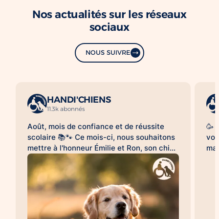
Nos actualités sur les réseaux
sociaux
NOUS SUIVRE
HANDI'CHIENS
11.3k abonnés
Août, mois de confiance et de réussite
🥳 
scolaire 📚🐾 Ce mois-ci, nous souhaitons
vou
mettre à l'honneur Émilie et Ron, son chien
mag
d'assistance à la réussite scolaire
le 
HANDI'CHIENS 💛 Au quotidien, Ron
clo
accompagne Émilie dans son collège et
bea
l'aide à évoluer dans un environnement
cai
scolaire avec davantage de sérénité, de
😉.
confiance et d'apaisement. Sa présence
qu'