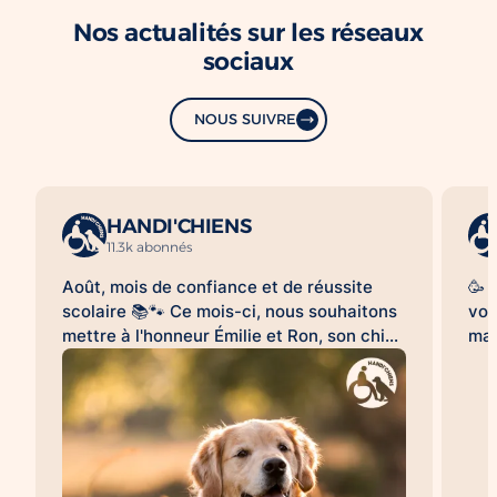
Nos actualités sur les réseaux
sociaux
NOUS SUIVRE
HANDI'CHIENS
11.3k abonnés
Août, mois de confiance et de réussite
🥳 
scolaire 📚🐾 Ce mois-ci, nous souhaitons
vou
mettre à l'honneur Émilie et Ron, son chien
mag
d'assistance à la réussite scolaire
le 
HANDI'CHIENS 💛 Au quotidien, Ron
clo
accompagne Émilie dans son collège et
bea
l'aide à évoluer dans un environnement
cai
scolaire avec davantage de sérénité, de
😉.
confiance et d'apaisement. Sa présence
qu'