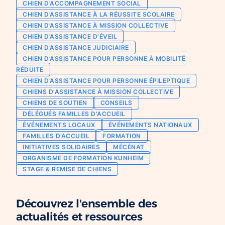
CHIEN D’ACCOMPAGNEMENT SOCIAL
Chien d’assistance pour personne
CHIEN D’ASSISTANCE À LA RÉUSSITE SCOLAIRE
Je deviens mécène ou partenaire
épileptique
CHIEN D’ASSISTANCE À MISSION COLLECTIVE
Ils nous soutiennent
CHIEN D’ASSISTANCE D’ÉVEIL
CHIENS À MISSION COLLECTIVE
CHIEN D’ASSISTANCE JUDICIAIRE
Je m’engage / j’engage mes collaborateurs
Chien d’assistance d’accompagnement
CHIEN D’ASSISTANCE POUR PERSONNE À MOBILITÉ
social
Je lance une collecte
RÉDUITE
Chien d’assistance à la réussite scolaire
CHIEN D’ASSISTANCE POUR PERSONNE ÉPILEPTIQUE
J’engage mes clients
CHIENS D'ASSISTANCE À MISSION COLLECTIVE
Chien d’assistance judiciaire
CHIENS DE SOUTIEN
CONSEILS
DÉLÉGUÉS FAMILLES D'ACCUEIL
ÉVÉNEMENTS LOCAUX
ÉVÉNEMENTS NATIONAUX
FAMILLES D’ACCUEIL
FORMATION
INITIATIVES SOLIDAIRES
MÉCÉNAT
ORGANISME DE FORMATION KUNHEIM
STAGE & REMISE DE CHIENS
Découvrez l'ensemble des
actualités et ressources