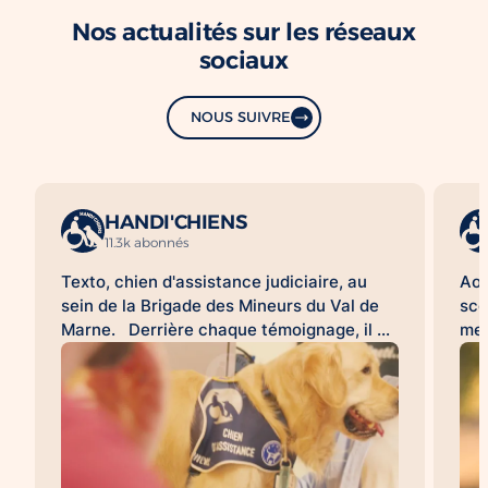
Nos actualités sur les réseaux
sociaux
NOUS SUIVRE
HANDI'CHIENS
11.3k abonnés
Texto, chien d'assistance judiciaire, au
Aoû
sein de la Brigade des Mineurs du Val de
sco
Marne. Derrière chaque témoignage, il y
met
a une histoire difficile à raconter. Pour de
d'a
nombreuses victimes, franchir la porte
HAN
d'un commissariat ou d'un tribunal, revivre
acc
les faits lors d'une audition ou d'une
l'a
expertise peut être une épreuve. À leurs
sco
côtés, les chiens d'assistance judiciaire
con