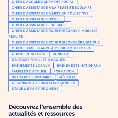
CHIEN D’ACCOMPAGNEMENT SOCIAL
Chien d’assistance pour personne
CHIEN D’ASSISTANCE À LA RÉUSSITE SCOLAIRE
Je deviens mécène ou partenaire
épileptique
CHIEN D’ASSISTANCE À MISSION COLLECTIVE
Ils nous soutiennent
CHIEN D’ASSISTANCE D’ÉVEIL
CHIENS À MISSION COLLECTIVE
CHIEN D’ASSISTANCE JUDICIAIRE
Je m’engage / j’engage mes collaborateurs
Chien d’assistance d’accompagnement
CHIEN D’ASSISTANCE POUR PERSONNE À MOBILITÉ
social
Je lance une collecte
RÉDUITE
Chien d’assistance à la réussite scolaire
CHIEN D’ASSISTANCE POUR PERSONNE ÉPILEPTIQUE
J’engage mes clients
CHIENS D'ASSISTANCE À MISSION COLLECTIVE
Chien d’assistance judiciaire
CHIENS DE SOUTIEN
CONSEILS
DÉLÉGUÉS FAMILLES D'ACCUEIL
ÉVÉNEMENTS LOCAUX
ÉVÉNEMENTS NATIONAUX
FAMILLES D’ACCUEIL
FORMATION
INITIATIVES SOLIDAIRES
MÉCÉNAT
ORGANISME DE FORMATION KUNHEIM
STAGE & REMISE DE CHIENS
Découvrez l'ensemble des
actualités et ressources