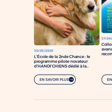
27/04
Coll
avanc
30/05/2026
recon
L’École de la 2nde Chance : le
chien
programme pilote novateur
d’HANDI’CHIENS dédié à la
formation de chiens de soutien.
EN SAVOIR PLUS
EN