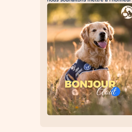
Émilie et Ron, son chien d'assistan
à la réussite scolaire HANDI'CHIE
💛 Au quotidien, Ron accompagne
Émilie dans son collège et l'aide à
évoluer dans un environnement
scolaire avec davantage de sérénit
de confiance et d'apaisement. Sa
présence favorise les
apprentissages, renforce le
sentiment de sécurité et contribue 
créer un climat propice à la réussit
Les chiens d'assistance à la réussi
scolaire permettent : 🐾 d'apaiser l
situations de stress et d'anxiété 🐾
de favoriser la concentration et les
apprentissages 🐾 de renforcer la
confiance en soi 🐾 d'encourager l