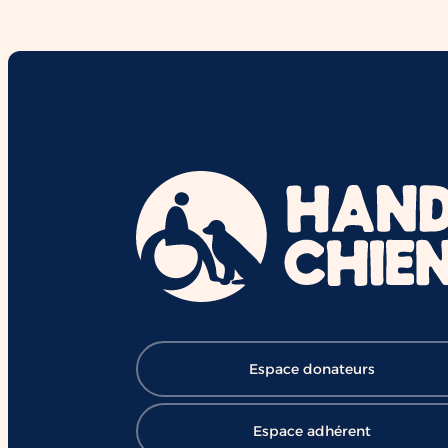
interactions et le vivre-ensemble.
Derrière chaque duo se cachent d
mois de formation,
d'accompagnement et l'engageme
de nombreux bénévoles, salariés e
mécènes. Grâce à cette mobilisatio
des chiens comme Ron contribuent
chaque jour à ouvrir le chemin de l
réussite et de l'inclusion ❤️ 👉
Soutenir HANDI'CHIENS :
https://lnkd.in/eBV53T_7
#HANDICHIENS #ChienDAssistanc
#RéussiteScolaire #Inclusion
#Éducation #Handicap
#ChangerDesVies
Espace donateurs
Espace adhérent