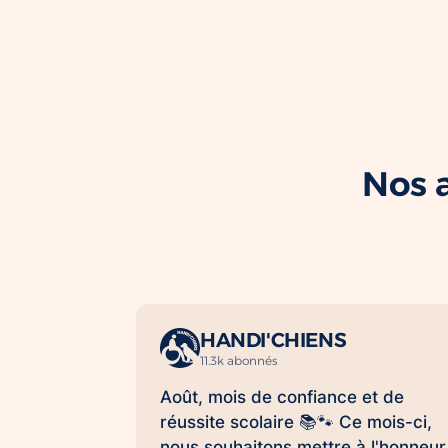
Nos a
HANDI'CHIENS
11.3k abonnés
Août, mois de confiance et de
réussite scolaire 📚🐾 Ce mois-ci,
nous souhaitons mettre à l'honneur