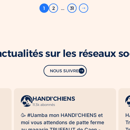
1
2
...
31
ctualités sur les réseaux s
NOUS SUIVRE
HANDI'CHIENS
11.3k abonnés
🥳 #Uamba mon HANDI'CHIENS et
H
moi vous attendons de patte ferme
T
au magasin TRUFFAUT de Caen -
T