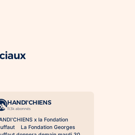
ociaux
HANDI'CHIENS
11.3k abonnés
ANDI'CHIENS x la Fondation
ruffaut La Fondation Georges
ruffaut donnera demain mardi 30