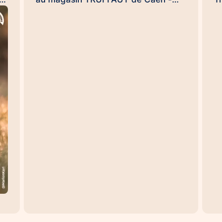
ce
Rots le dimanche 20 septembre dès
j
NS
9h30 pour clore ensemble, en
c
conquérants, et en beauté cette
e
opération de l'arrondi en caisse
H
impulsée par la #FondationTruffaut
s
é,
😉. (et Uamba me souffle dans
H
l'oreillette qu'il pourrait y avoir une
p
ou deux surprises...). Handi'Chiens,
m
une #UneHistoireDeLien qui
p
à
transforme des vies… et des
T
e.
organisations aussi 😉
se
te
#UneHistoireDeLien Nicolas
et
es
DEWAILLY Nicolas Rouvres
d
Sebastien DUFAUG SARAH
r
FIROUZMANECH #HandiChiens
s
d
es
l