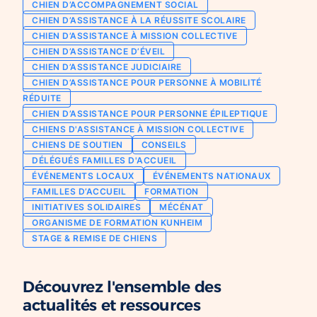
CHIEN D’ACCOMPAGNEMENT SOCIAL
Chien d’assistance pour personne
CHIEN D’ASSISTANCE À LA RÉUSSITE SCOLAIRE
Je deviens mécène ou partenaire
épileptique
CHIEN D’ASSISTANCE À MISSION COLLECTIVE
Ils nous soutiennent
CHIEN D’ASSISTANCE D’ÉVEIL
CHIENS À MISSION COLLECTIVE
CHIEN D’ASSISTANCE JUDICIAIRE
Je m’engage / j’engage mes collaborateurs
Chien d’assistance d’accompagnement
CHIEN D’ASSISTANCE POUR PERSONNE À MOBILITÉ
social
Je lance une collecte
RÉDUITE
Chien d’assistance à la réussite scolaire
CHIEN D’ASSISTANCE POUR PERSONNE ÉPILEPTIQUE
J’engage mes clients
CHIENS D'ASSISTANCE À MISSION COLLECTIVE
Chien d’assistance judiciaire
CHIENS DE SOUTIEN
CONSEILS
DÉLÉGUÉS FAMILLES D'ACCUEIL
ÉVÉNEMENTS LOCAUX
ÉVÉNEMENTS NATIONAUX
FAMILLES D’ACCUEIL
FORMATION
INITIATIVES SOLIDAIRES
MÉCÉNAT
ORGANISME DE FORMATION KUNHEIM
STAGE & REMISE DE CHIENS
Découvrez l'ensemble des
actualités et ressources