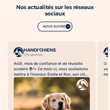
Nos actualités sur les réseaux
sociaux
NOUS SUIVRE
HANDI'CHIENS
11.3k abonnés
Août, mois de confiance et de réussite
🥳 
scolaire 📚🐾 Ce mois-ci, nous souhaitons
vou
mettre à l'honneur Émilie et Ron, son chien
mag
d'assistance à la réussite scolaire
le 
HANDI'CHIENS 💛 Au quotidien, Ron
clo
accompagne Émilie dans son collège et
bea
l'aide à évoluer dans un environnement
cai
scolaire avec davantage de sérénité, de
😉.
confiance et d'apaisement. Sa présence
qu'