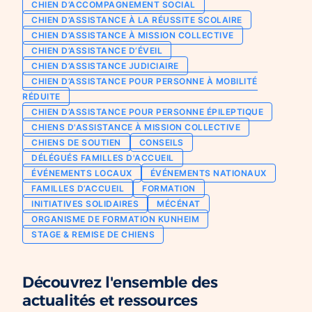
CHIEN D’ACCOMPAGNEMENT SOCIAL
Chien d’assistance pour personne
CHIEN D’ASSISTANCE À LA RÉUSSITE SCOLAIRE
Je deviens mécène ou partenaire
épileptique
CHIEN D’ASSISTANCE À MISSION COLLECTIVE
Ils nous soutiennent
CHIEN D’ASSISTANCE D’ÉVEIL
CHIENS À MISSION COLLECTIVE
CHIEN D’ASSISTANCE JUDICIAIRE
Je m’engage / j’engage mes collaborateurs
Chien d’assistance d’accompagnement
CHIEN D’ASSISTANCE POUR PERSONNE À MOBILITÉ
social
Je lance une collecte
RÉDUITE
Chien d’assistance à la réussite scolaire
CHIEN D’ASSISTANCE POUR PERSONNE ÉPILEPTIQUE
J’engage mes clients
CHIENS D'ASSISTANCE À MISSION COLLECTIVE
Chien d’assistance judiciaire
CHIENS DE SOUTIEN
CONSEILS
DÉLÉGUÉS FAMILLES D'ACCUEIL
ÉVÉNEMENTS LOCAUX
ÉVÉNEMENTS NATIONAUX
FAMILLES D’ACCUEIL
FORMATION
INITIATIVES SOLIDAIRES
MÉCÉNAT
ORGANISME DE FORMATION KUNHEIM
STAGE & REMISE DE CHIENS
Découvrez l'ensemble des
actualités et ressources