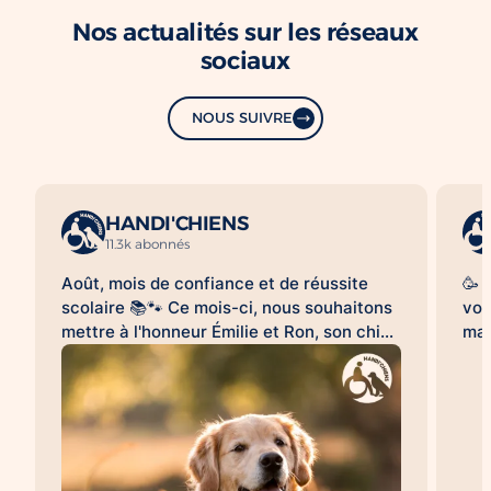
Nos actualités sur les réseaux
sociaux
NOUS SUIVRE
HANDI'CHIENS
11.3k abonnés
Août, mois de confiance et de réussite
🥳 
scolaire 📚🐾 Ce mois-ci, nous souhaitons
vou
mettre à l'honneur Émilie et Ron, son chien
mag
d'assistance à la réussite scolaire
le 
HANDI'CHIENS 💛 Au quotidien, Ron
clo
accompagne Émilie dans son collège et
bea
l'aide à évoluer dans un environnement
cai
scolaire avec davantage de sérénité, de
😉.
confiance et d'apaisement. Sa présence
qu'