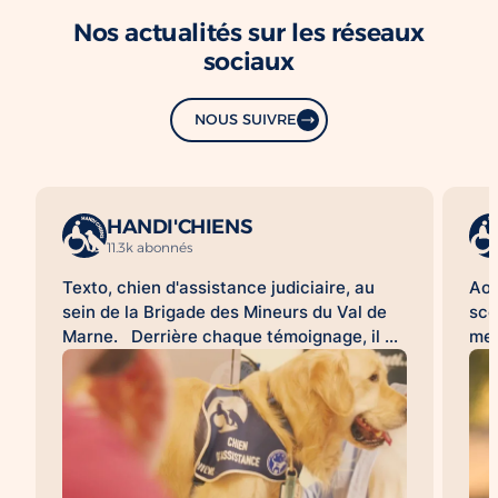
Nos actualités sur les réseaux
sociaux
NOUS SUIVRE
HANDI'CHIENS
11.3k abonnés
Texto, chien d'assistance judiciaire, au
Aoû
sein de la Brigade des Mineurs du Val de
sco
Marne. Derrière chaque témoignage, il y
met
a une histoire difficile à raconter. Pour de
d'a
nombreuses victimes, franchir la porte
HAN
d'un commissariat ou d'un tribunal, revivre
acc
les faits lors d'une audition ou d'une
l'a
expertise peut être une épreuve. À leurs
sco
côtés, les chiens d'assistance judiciaire
con