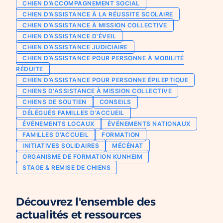
CHIEN D’ACCOMPAGNEMENT SOCIAL
Chien d’assistance pour personne
CHIEN D’ASSISTANCE À LA RÉUSSITE SCOLAIRE
Je deviens mécène ou partenaire
épileptique
CHIEN D’ASSISTANCE À MISSION COLLECTIVE
Ils nous soutiennent
CHIEN D’ASSISTANCE D’ÉVEIL
CHIENS À MISSION COLLECTIVE
CHIEN D’ASSISTANCE JUDICIAIRE
Je m’engage / j’engage mes collaborateurs
Chien d’assistance d’accompagnement
CHIEN D’ASSISTANCE POUR PERSONNE À MOBILITÉ
social
Je lance une collecte
RÉDUITE
Chien d’assistance à la réussite scolaire
CHIEN D’ASSISTANCE POUR PERSONNE ÉPILEPTIQUE
J’engage mes clients
CHIENS D'ASSISTANCE À MISSION COLLECTIVE
Chien d’assistance judiciaire
CHIENS DE SOUTIEN
CONSEILS
DÉLÉGUÉS FAMILLES D'ACCUEIL
ÉVÉNEMENTS LOCAUX
ÉVÉNEMENTS NATIONAUX
FAMILLES D’ACCUEIL
FORMATION
INITIATIVES SOLIDAIRES
MÉCÉNAT
ORGANISME DE FORMATION KUNHEIM
STAGE & REMISE DE CHIENS
Découvrez l'ensemble des
actualités et ressources