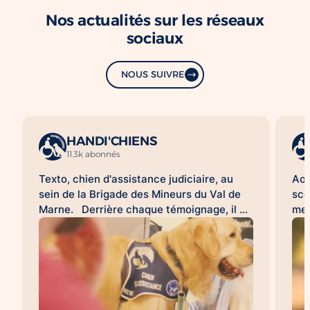
Nos actualités sur les réseaux
sociaux
NOUS SUIVRE
HANDI'CHIENS
11.3k abonnés
Texto, chien d'assistance judiciaire, au
Aoû
sein de la Brigade des Mineurs du Val de
sco
Marne. Derrière chaque témoignage, il y
met
a une histoire difficile à raconter. Pour de
d'a
nombreuses victimes, franchir la porte
HAN
d'un commissariat ou d'un tribunal, revivre
acc
les faits lors d'une audition ou d'une
l'a
expertise peut être une épreuve. À leurs
sco
côtés, les chiens d'assistance judiciaire
con