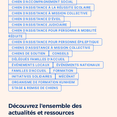
CHIEN D’ACCOMPAGNEMENT SOCIAL
Chien d’assistance pour personne
CHIEN D’ASSISTANCE À LA RÉUSSITE SCOLAIRE
Je deviens mécène ou partenaire
épileptique
CHIEN D’ASSISTANCE À MISSION COLLECTIVE
Ils nous soutiennent
CHIEN D’ASSISTANCE D’ÉVEIL
CHIENS À MISSION COLLECTIVE
CHIEN D’ASSISTANCE JUDICIAIRE
Je m’engage / j’engage mes collaborateurs
Chien d’assistance d’accompagnement
CHIEN D’ASSISTANCE POUR PERSONNE À MOBILITÉ
social
Je lance une collecte
RÉDUITE
Chien d’assistance à la réussite scolaire
CHIEN D’ASSISTANCE POUR PERSONNE ÉPILEPTIQUE
J’engage mes clients
CHIENS D'ASSISTANCE À MISSION COLLECTIVE
Chien d’assistance judiciaire
CHIENS DE SOUTIEN
CONSEILS
DÉLÉGUÉS FAMILLES D'ACCUEIL
ÉVÉNEMENTS LOCAUX
ÉVÉNEMENTS NATIONAUX
FAMILLES D’ACCUEIL
FORMATION
INITIATIVES SOLIDAIRES
MÉCÉNAT
ORGANISME DE FORMATION KUNHEIM
STAGE & REMISE DE CHIENS
Découvrez l'ensemble des
actualités et ressources